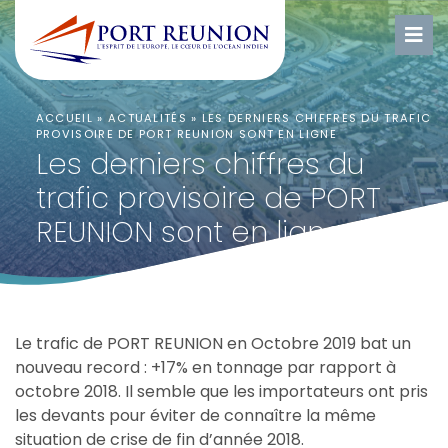
ACCUEIL
»
ACTUALITÉS
»
LES DERNIERS CHIFFRES DU TRAFIC
PROVISOIRE DE PORT REUNION SONT EN LIGNE
Les derniers chiffres du
trafic provisoire de PORT
REUNION sont en ligne
Le trafic de PORT REUNION en Octobre 2019 bat un
nouveau record : +17% en tonnage par rapport à
octobre 2018. Il semble que les importateurs ont pris
les devants pour éviter de connaître la même
situation de crise de fin d’année 2018.