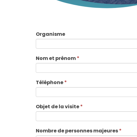
Demande
Organisme
de
visite
Nom et prénom
*
Téléphone
*
Objet de la visite
*
Nombre de personnes majeures
*