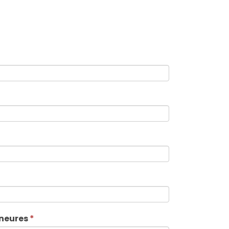
neures
*