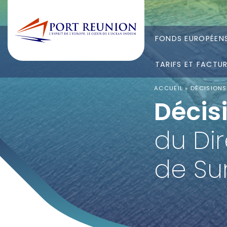
FONDS EUROPÉEN
TARIFS ET FACTU
ACCUEIL
»
DÉCISIONS
Décis
du Dir
de Su