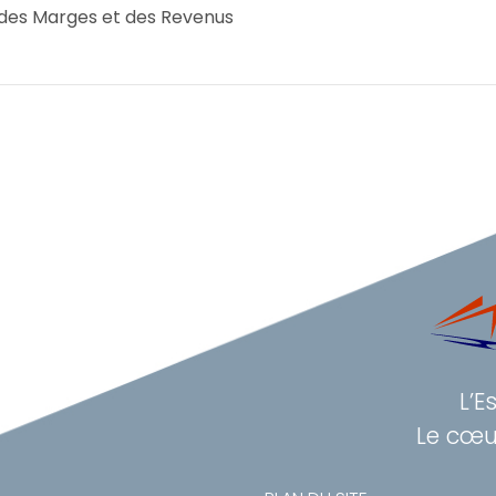
x des Marges et des Revenus
L’E
Le cœu