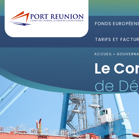
FONDS EUROPÉEN
TARIFS ET FACTU
ACCUEIL
»
GOUVERN
Le Co
de D