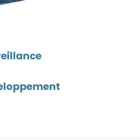
veillance
veloppement