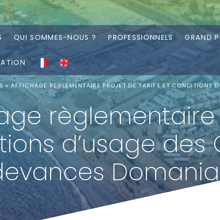
S
QUI SOMMES-NOUS ?
PROFESSIONNELS
GRAND P
RATION
S
»
AFFICHAGE RÈGLEMENTAIRE PROJET DE TARIFS ET CONDITIONS 
age règlementaire P
tions d’usage des O
devances Domanial