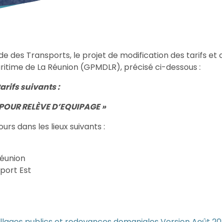
de des Transports, le projet de modification des tarifs et 
time de La Réunion (GPMDLR), précisé ci-dessous :
arifs suivants :
 POUR RELÈVE D’EQUIPAGE »
urs dans les lieux suivants :
Réunion
port Est
utillages publics et redevances domaniales Version Août 2