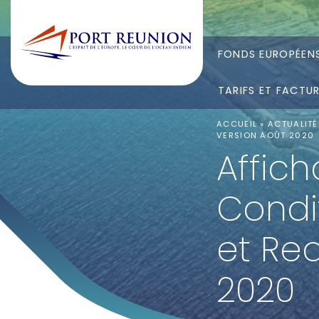
FONDS EUROPÉEN
TARIFS ET FACTU
ACCUEIL
»
ACTUALITÉ
VERSION AOÛT 2020
Affich
Condi
et Re
2020